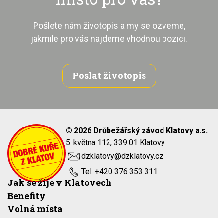
Pošlete nám životopis a my se ozveme,
jakmile pro vás najdeme vhodnou pozici.
Poslat životopis
© 2026 Drůbežářský závod Klatovy a.s.
5. května 112, 339 01 Klatovy
dzklatovy@dzklatovy.cz
Tel: +420 376 353 311
Jak se žije v Klatovech
Benefity
Volná místa