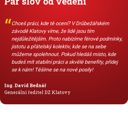
Pár slov od vedení
Chceš práci, kde tě ocení? V Drůbežářském
závodě Klatovy víme, že lidé jsou tím
nejdůležitějším. Proto nabízíme férové podmínky,
jistotu a přátelský kolektiv, kde se na sebe
můžeme spolehnout. Pokud hledáš místo, kde
budeš mít stabilní práci a skvělé benefity, přidej
se k nám! Těšíme se na nové posily!
Ing. David Bednář
Generální ředitel DZ Klatovy