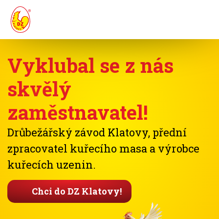
Vyklubal se z nás
skvělý
zaměstnavatel!
Drůbežářský závod Klatovy, přední
zpracovatel kuřecího masa a výrobce
kuřecích uzenin.
Chci do DZ Klatovy!