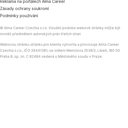
Reklama na portálech Alma Career
Zásady ochrany soukromí
Podmínky používání
© Alma Career Czechia s.r.o. Vizuální podoba webové stránky může být
rovněž předmětem autorských práv třetích stran
Webovou stránku stránku pro klienta vytvořila a provozuje Alma Career
Czechia s.r.o., IČO 26441381, se sídlem Menclova 2538/2, Libeň, 180 00
Praha 8, sp. zn. C 82484 vedená u Městského soudu v Praze.