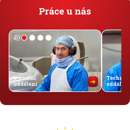
Práce u nás
Výrobní
Technic
oddělení
oddělení