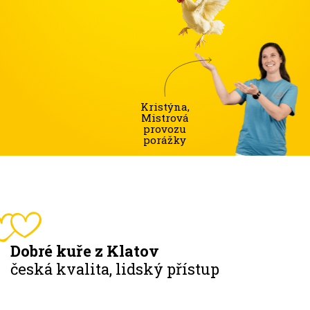
Kristýna,
Robert, Mistr
Mistrová
expedice
provozu
porážky
výrobků
Dobré kuře z Klatov
česká kvalita, lidský přístup