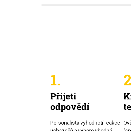
1.
2
Přijetí
K
odpovědí
t
Personalista vyhodnotí reakce
Ově
uchazečů a vybere vhodné
(sm