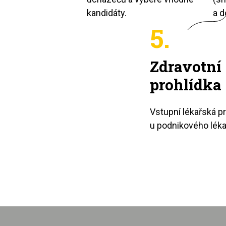
kandidáty.
a d
5.
Zdravotní
prohlídka
Vstupní lékařská p
u podnikového léka