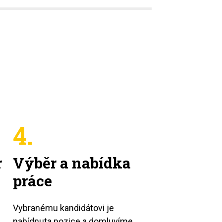
4.
r
Výběr a nabídka
práce
Vybranému kandidátovi je
nabídnuta pozice a domluvíme