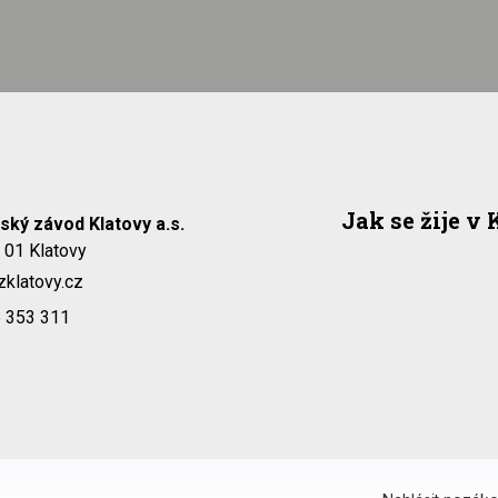
Jak se žije v
ský závod Klatovy a.s.
9 01 Klatovy
klatovy.cz
6 353 311