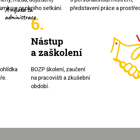
omluva osobního setkání.
představení práce a prostřed
A nějaká ta
administrace
6.
Nástup
a zaškolení
rohlídka
BOZP školení, zaučení
ře.
na pracovišti a zkušební
období.