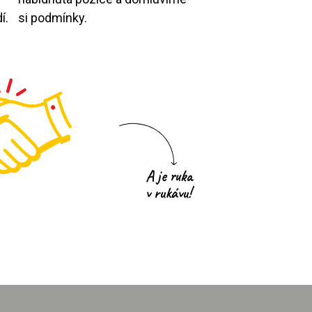
í.
si podmínky.
A je ruka
v rukávu!