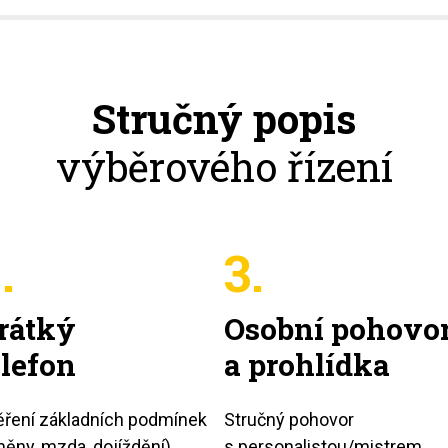
Stručný popis
výběrového řízení
.
3.
rátký
Osobní pohovo
elefon
a prohlídka
ření základních podmínek
Stručný pohovor
ěny, mzda, dojíždění)
s personalistou/mistrem,