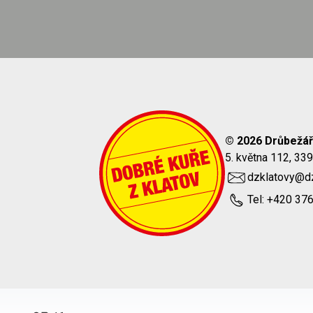
© 2026 Drůbežář
5. května 112, 33
dzklatovy@dz
Tel: +420 37