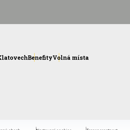
 Klatovech
Benefity
Volná místa