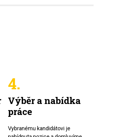
4.
r
Výběr a nabídka
práce
Vybranému kandidátovi je
nabídnuta pozice a domluvíme