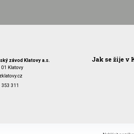
Jak se žije v
ský závod Klatovy a.s.
9 01 Klatovy
klatovy.cz
6 353 311