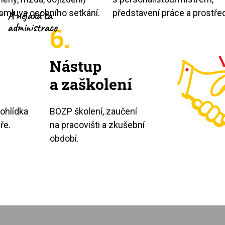
omluva osobního setkání.
představení práce a prostřed
A nějaká ta
administrace
6.
Nástup
a zaškolení
rohlídka
BOZP školení, zaučení
ře.
na pracovišti a zkušební
období.