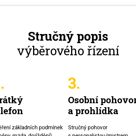
Stručný popis
výběrového řízení
.
3.
rátký
Osobní pohovo
elefon
a prohlídka
ření základních podmínek
Stručný pohovor
ěny, mzda, dojíždění)
s personalistou/mistrem,