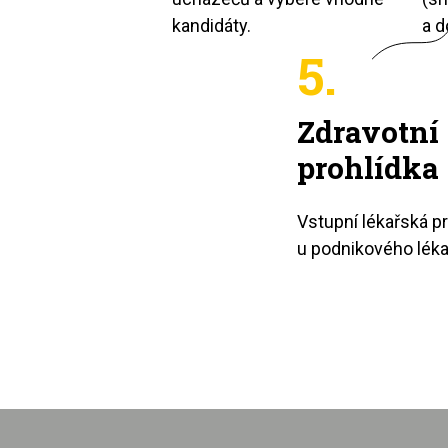
kandidáty.
a d
5.
Zdravotní
prohlídka
Vstupní lékařská p
u podnikového léka