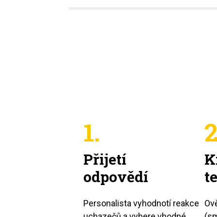
1.
2
Přijetí
K
odpovědí
t
Personalista vyhodnotí reakce
Ově
uchazečů a vybere vhodné
(sm