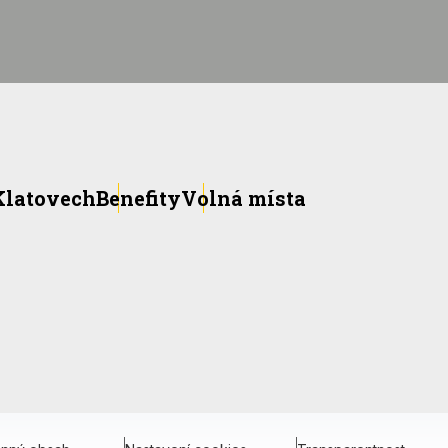
 Klatovech
Benefity
Volná místa