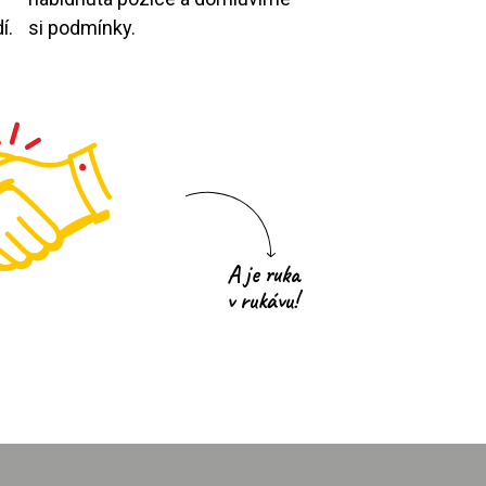
í.
si podmínky.
A je ruka
v rukávu!